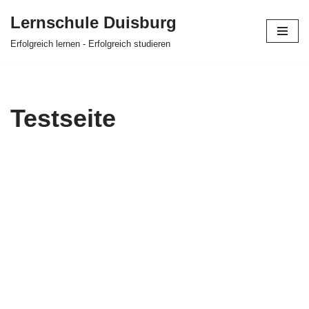
Lernschule Duisburg
Zum
Erfolgreich lernen - Erfolgreich studieren
Inhalt
springen
Testseite